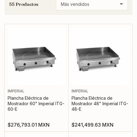
55 Productos
O
r
d
e
n
a
r
p
o
r
:
IMPERIAL
IMPERIAL
Plancha Eléctrica de
Plancha Eléctrica de
Mostrador 60" Imperial ITG-
Mostrador 48" Imperial ITG-
60-E
48-E
Precio
Precio
$276,793.01 MXN
$241,499.63 MXN
regular
regular