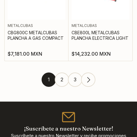
METALCUBAS
METALCUBAS
CBG800C METALCUBAS
CBE800L METALCUBAS
PLANCHA A GAS COMPACT
PLANCHA ELECTRICA LIGHT
Precio
Precio
$7,181.00 MXN
$14,232.00 MXN
regular
regular
1
2
3
¡Suscríbete a nuestro Newsletter!
Suscríbete a nuestro Newsletter y recibe promociones