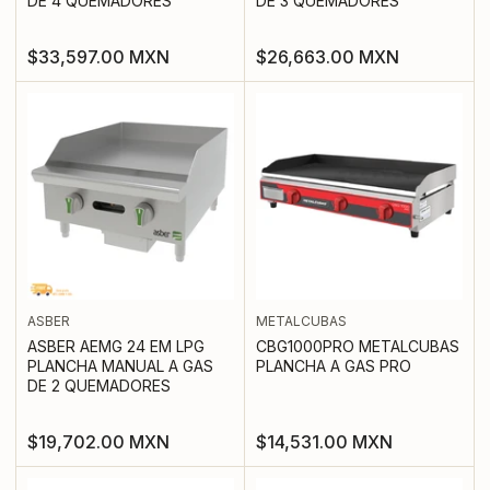
DE 4 QUEMADORES
DE 3 QUEMADORES
Precio
Precio
$33,597.00 MXN
$26,663.00 MXN
regular
regular
ASBER
METALCUBAS
ASBER AEMG 24 EM LPG
CBG1000PRO METALCUBAS
PLANCHA MANUAL A GAS
PLANCHA A GAS PRO
DE 2 QUEMADORES
Precio
Precio
$19,702.00 MXN
$14,531.00 MXN
regular
regular