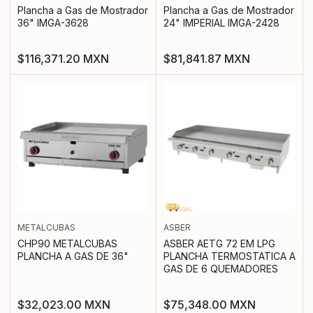
Plancha a Gas de Mostrador
Plancha a Gas de Mostrador
36" IMGA-3628
24" IMPERIAL IMGA-2428
Precio
Precio
$116,371.20 MXN
$81,841.87 MXN
regular
regular
METALCUBAS
ASBER
CHP90 METALCUBAS
ASBER AETG 72 EM LPG
PLANCHA A GAS DE 36"
PLANCHA TERMOSTATICA A
GAS DE 6 QUEMADORES
Precio
Precio
$32,023.00 MXN
$75,348.00 MXN