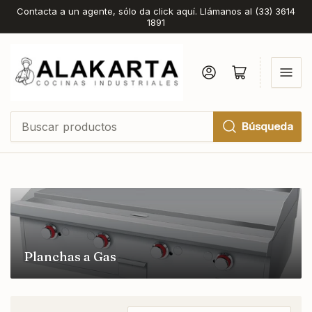
Contacta a un agente, sólo da click aquí. Llámanos al (33) 3614
1891
Iniciar sesión
Abrir cesta pequeña
Búsqueda
Buscar
productos
Planchas a Gas