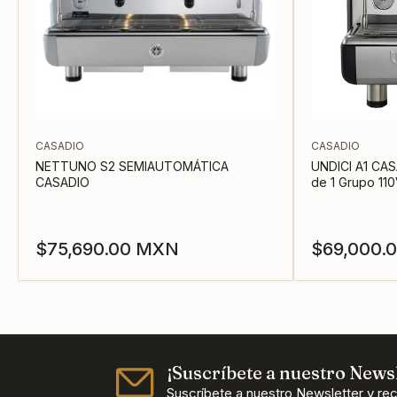
CASADIO
CASADIO
NETTUNO S2 SEMIAUTOMÁTICA
UNDICI A1 CAS
CASADIO
de 1 Grupo 11
Precio
Precio
$75,690.00 MXN
$69,000.
regular
regular
¡Suscríbete a nuestro Newsl
Suscríbete a nuestro Newsletter y re