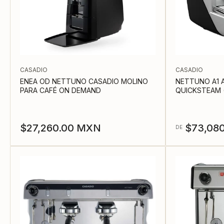
CASADIO
CASADIO
ENEA OD NETTUNO CASADIO MOLINO
NETTUNO A1 
PARA CAFÉ ON DEMAND
QUICKSTEAM (
Precio
Precio
$27,260.00 MXN
$73,08
DE
regular
regular