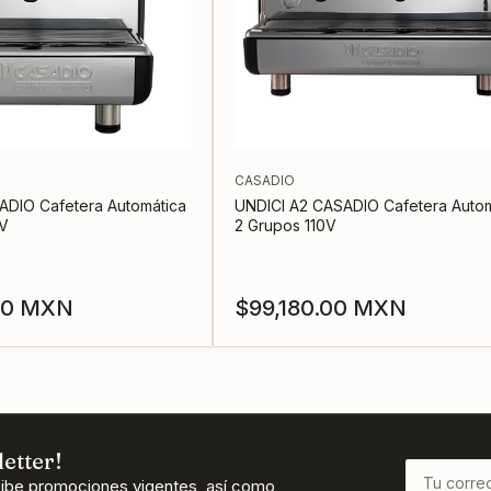
CASADIO
ADIO Cafetera Automática
UNDICI A2 CASADIO Cafetera Autom
0V
2 Grupos 110V
Precio
00 MXN
$99,180.00 MXN
regular
etter!
Tu
cibe promociones vigentes, así como
correo