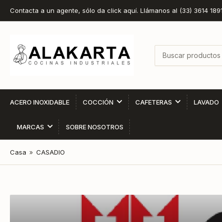
Contacta a un agente, sólo da click aquí. Llámanos al (33) 3614 189
Buscar
productos
ACERO INOXIDABLE
COCCIÓN
CAFETERAS
LAVADO
MARCAS
SOBRE NOSOTROS
Casa
»
CASADIO