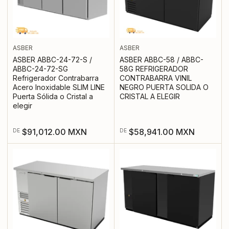
ASBER
ASBER
ASBER ABBC-24-72-S /
ASBER ABBC-58 / ABBC-
ABBC-24-72-SG
58G REFRIGERADOR
Refrigerador Contrabarra
CONTRABARRA VINIL
Acero Inoxidable SLIM LINE
NEGRO PUERTA SOLIDA O
Puerta Sólida o Cristal a
CRISTAL A ELEGIR
elegir
Precio
Precio
$91,012.00 MXN
$58,941.00 MXN
DE
DE
regular
regular