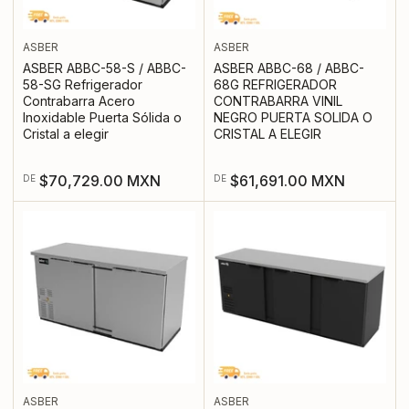
ASBER
ASBER
ASBER ABBC-58-S / ABBC-
ASBER ABBC-68 / ABBC-
58-SG Refrigerador
68G REFRIGERADOR
Contrabarra Acero
CONTRABARRA VINIL
Inoxidable Puerta Sólida o
NEGRO PUERTA SOLIDA O
Cristal a elegir
CRISTAL A ELEGIR
Precio
Precio
$70,729.00 MXN
$61,691.00 MXN
DE
DE
regular
regular
ASBER
ASBER