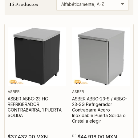
15 Productos
O
r
d
e
n
a
r
p
o
r
:
ASBER
ASBER
ASBER ABBC-23 HC
ASBER ABBC-23-S / ABBC-
REFRIGERADOR
23-SG Refrigerador
CONTRABARRA, 1 PUERTA
Contrabarra Acero
SOLIDA
Inoxidable Puerta Sólida o
Cristal a elegir
Precio
Precio
$37,432.00 MXN
$44,918.00 MXN
DE