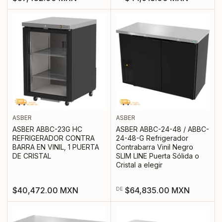
regular
regular
ASBER
ASBER
ASBER ABBC-23G HC
ASBER ABBC-24-48 / ABBC-
REFRIGERADOR CONTRA
24-48-G Refrigerador
BARRA EN VINIL, 1 PUERTA
Contrabarra Vinil Negro
DE CRISTAL
SLIM LINE Puerta Sólida o
Cristal a elegir
Precio
Precio
$40,472.00 MXN
$64,835.00 MXN
DE
regular
regular