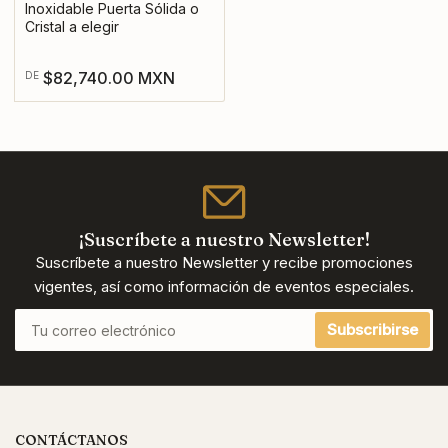
Inoxidable Puerta Sólida o
Cristal a elegir
Precio
$82,740.00 MXN
DE
regular
¡Suscríbete a nuestro Newsletter!
Suscríbete a nuestro Newsletter y recibe promociones
vigentes, así como información de eventos especiales.
Tu
Subscribirse
correo
electrónico
CONTÁCTANOS