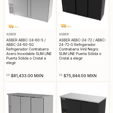
ASBER
ASBER
ASBER ABBC-24-60-S /
ASBER ABBC-24-72 / ABBC-
ABBC-24-60-SG
24-72-G Refrigerador
Refrigerador Contrabarra
Contrabarra Vinil Negro
Acero Inoxidable SLIM LINE
SLIM LINE Puerta Sólida o
Puerta Sólida o Cristal a
Cristal a elegir
elegir
Precio
Precio
$81,433.00 MXN
$75,844.00 MXN
DE
DE
regular
regular