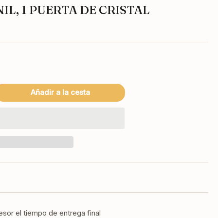
IL, 1 PUERTA DE CRISTAL
N
Añadir a la cesta
mentar
tidad
a
BER
BC-
G
FRIGERADOR
NTRA
RRA
IL,
esor el tiempo de entrega final