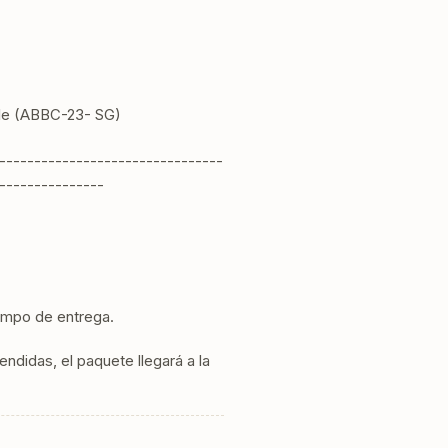
ble (ABBC-23- SG)
--------------------------------
---------------
iempo de entrega.
ndidas, el paquete llegará a la