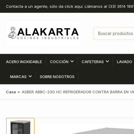
Contacta a un agente, sólo da click aquí. Llámanos al (33) 3614 189
Buscar
productos
ACERO INOXIDABLE
COCCIÓN
CAFETERAS
LAVADO
MARCAS
SOBRE NOSOTROS
Casa
»
ASBER ABBC-23G HC REFRIGERADOR CONTRA BARRA EN VINI