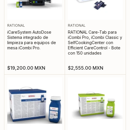
RATIONAL
RATIONAL
iCareSystem AutoDose
RATIONAL Care-Tab para
Sistema integrado de
iCombi Pro, iCombi Classic y
limpieza para equipos de
SelfCookingCenter con
mesa iCombi Pro.
Efficient CareControl - Bote
con 150 unidades
Precio
Precio
$19,200.00 MXN
$2,555.00 MXN
regular
regular