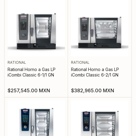
RATIONAL
RATIONAL
Rational Horno a Gas LP
Rational Horno a Gas LP
iCombi Classic 6-1/1 GN
iCombi Classic 6-2/1 GN
Precio
Precio
$257,545.00 MXN
$382,965.00 MXN
regular
regular