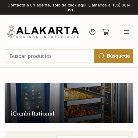
Contacta a un agente, sólo da click aquí. Llámanos al (33) 3614
1891
Iniciar sesión
Abrir cesta pequeña
Búsqueda
Buscar
productos
iCombi Rational