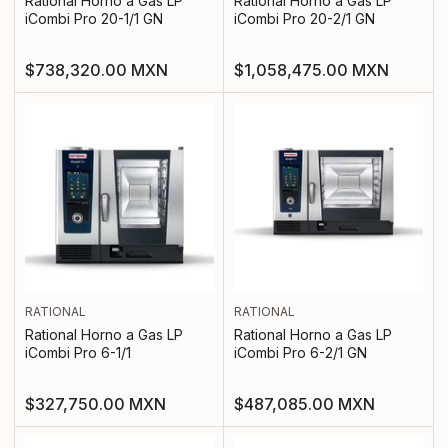
Rational Horno a Gas LP
Rational Horno a Gas LP
iCombi Pro 20-1/1 GN
iCombi Pro 20-2/1 GN
Precio
Precio
$738,320.00 MXN
$1,058,475.00 MXN
regular
regular
RATIONAL
RATIONAL
Rational Horno a Gas LP
Rational Horno a Gas LP
iCombi Pro 6-1/1
iCombi Pro 6-2/1 GN
Precio
Precio
$327,750.00 MXN
$487,085.00 MXN
regular
regular