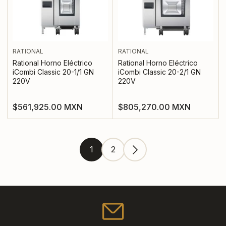
RATIONAL
RATIONAL
Rational Horno Eléctrico
Rational Horno Eléctrico
iCombi Classic 20-1/1 GN
iCombi Classic 20-2/1 GN
220V
220V
Precio
Precio
$561,925.00 MXN
$805,270.00 MXN
regular
regular
1
2