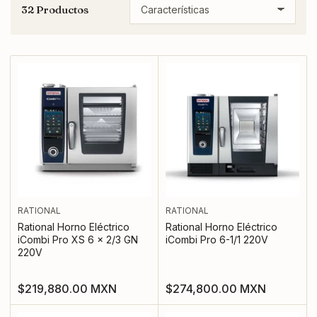
32 Productos
O
r
d
e
n
a
r
p
o
r
:
RATIONAL
RATIONAL
Rational Horno Eléctrico
Rational Horno Eléctrico
iCombi Pro XS 6 x 2/3 GN
iCombi Pro 6-1/1 220V
220V
Precio
Precio
$219,880.00 MXN
$274,800.00 MXN
regular
regular