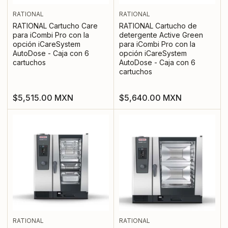
RATIONAL
RATIONAL
RATIONAL Cartucho Care
RATIONAL Cartucho de
para iCombi Pro con la
detergente Active Green
opción iCareSystem
para iCombi Pro con la
AutoDose - Caja con 6
opción iCareSystem
cartuchos
AutoDose - Caja con 6
cartuchos
Precio
Precio
$5,515.00 MXN
$5,640.00 MXN
regular
regular
RATIONAL
RATIONAL