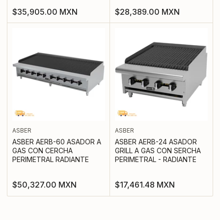
Precio
Precio
$35,905.00 MXN
$28,389.00 MXN
regular
regular
ASBER
ASBER
ASBER AERB-60 ASADOR A
ASBER AERB-24 ASADOR
GAS CON CERCHA
GRILL A GAS CON SERCHA
PERIMETRAL RADIANTE
PERIMETRAL - RADIANTE
Precio
Precio
$50,327.00 MXN
$17,461.48 MXN
regular
regular