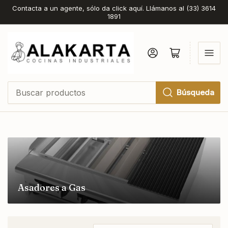
Contacta a un agente, sólo da click aquí. Llámanos al (33) 3614
1891
Iniciar sesión
Abrir cesta pequeña
Búsqueda
Buscar
productos
Asadores a Gas