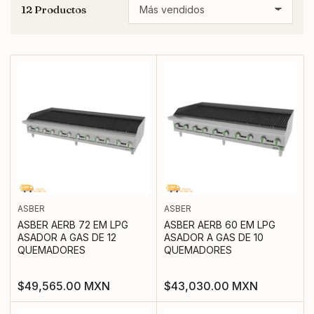
12 Productos
O
r
d
e
n
a
r
p
o
r
:
ASBER
ASBER
ASBER AERB 72 EM LPG
ASBER AERB 60 EM LPG
ASADOR A GAS DE 12
ASADOR A GAS DE 10
QUEMADORES
QUEMADORES
Precio
Precio
$49,565.00 MXN
$43,030.00 MXN
regular
regular