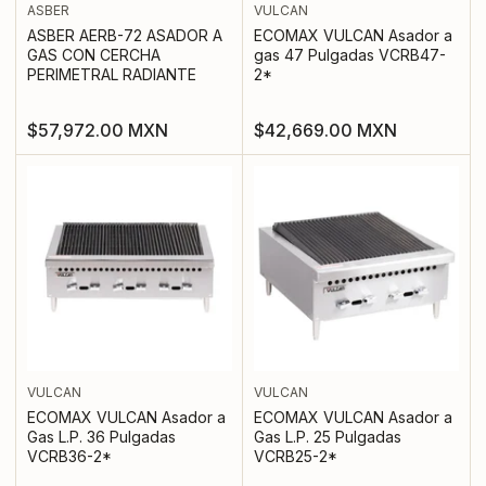
ASBER
VULCAN
ASBER AERB-72 ASADOR A
ECOMAX VULCAN Asador a
GAS CON CERCHA
gas 47 Pulgadas VCRB47-
PERIMETRAL RADIANTE
2*
Precio
Precio
$57,972.00 MXN
$42,669.00 MXN
regular
regular
VULCAN
VULCAN
ECOMAX VULCAN Asador a
ECOMAX VULCAN Asador a
Gas L.P. 36 Pulgadas
Gas L.P. 25 Pulgadas
VCRB36-2*
VCRB25-2*