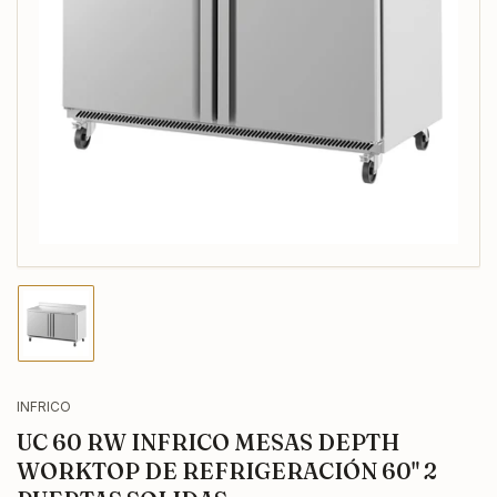
Abrir
medios
1
en
modal
Cargar
imagen
1
en
la
INFRICO
vista
UC 60 RW INFRICO MESAS DEPTH
de
galería
WORKTOP DE REFRIGERACIÓN 60" 2