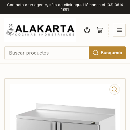
Contacta a un agente, sólo da click aquí. Llámanos al (33) 3614
1891
Iniciar sesión
Abrir cesta pequeña
Búsqueda
Buscar
productos