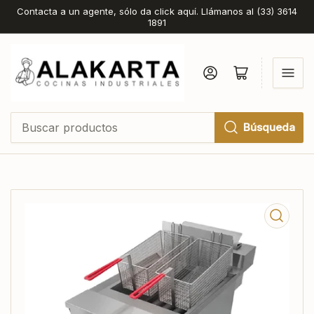
Contacta a un agente, sólo da click aquí. Llámanos al (33) 3614
1891
Iniciar sesión
Abrir cesta pequeña
Búsqueda
Buscar
productos