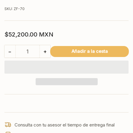
SKU:
ZF-70
Precio
$52,200.00 MXN
regular
−
+
Añadir a la cesta
Cantidad
Reducir
Aumentar
cantidad
cantidad
para
para
ZF-
ZF-
70
70
SAN-
SAN-
SON
SON
Freidor
Freidor
Profesional
Profesional
5
5
Quemadores
Quemadores
de
de
Consulta con tu asesor el tiempo de entrega final
Fierro
Fierro