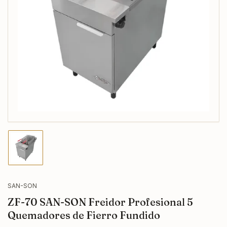
Abrir
medios
1
en
modal
Cargar
imagen
1
en
la
SAN-SON
vista
ZF-70 SAN-SON Freidor Profesional 5
de
galería
Quemadores de Fierro Fundido