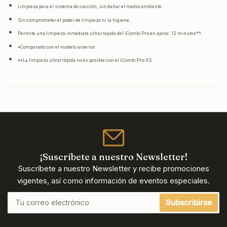
Limpieza para el sistema de cocción, sin dañar el medio ambiente.
Sin comprometer el poder de limpieza ni la higiene.
Permite una limpieza inmediata ultrarrápida del iCombi Pro en aprox. 12 minutos**.
*Comparado con el modelo anterior.
**La limpieza ultrarrápida no es posible con el iCombi Pro XS
¡Suscríbete a nuestro Newsletter!
Suscríbete a nuestro Newsletter y recibe promociones
vigentes, así como información de eventos especiales.
Tu
Subscribirse
correo
electrónico