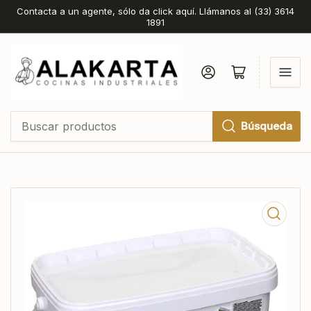
Contacta a un agente, sólo da click aquí. Llámanos al (33) 3614
1891
Iniciar sesión
Abrir cesta pequeña
Búsqueda
Buscar
productos