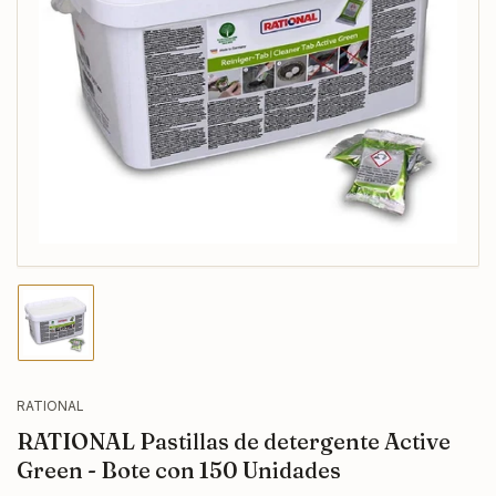
Abrir
medios
1
en
modal
Cargar
imagen
1
en
la
RATIONAL
vista
RATIONAL Pastillas de detergente Active
de
galería
Green - Bote con 150 Unidades