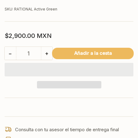
SKU:
RATIONAL Active Green
Precio
$2,900.00 MXN
regular
−
+
Añadir a la cesta
Cantidad
Reducir
Aumentar
cantidad
cantidad
para
para
RATIONAL
RATIONAL
Pastillas
Pastillas
de
de
detergente
detergente
Active
Active
Green
Green
-
-
Bote
Bote
con
con
Consulta con tu asesor el tiempo de entrega final
150
150