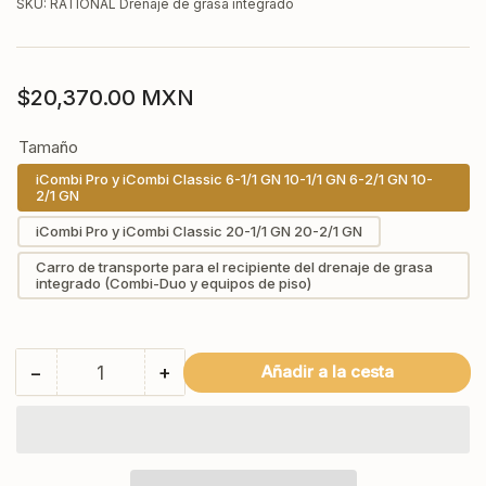
SKU:
RATIONAL Drenaje de grasa integrado
Precio
$20,370.00 MXN
regular
Tamaño
iCombi Pro y iCombi Classic 6-1/1 GN 10-1/1 GN 6-2/1 GN 10-
2/1 GN
iCombi Pro y iCombi Classic 20-1/1 GN 20-2/1 GN
Carro de transporte para el recipiente del drenaje de grasa
integrado (Combi-Duo y equipos de piso)
−
+
Añadir a la cesta
Cantidad
Reducir
Aumentar
cantidad
cantidad
para
para
RATIONAL
RATIONAL
Drenaje
Drenaje