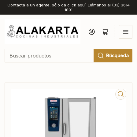
Contacta a un agente, sólo da click aquí. Llámanos al (33) 3614
1891
Iniciar sesión
Abrir cesta pequeña
Búsqueda
Buscar
productos