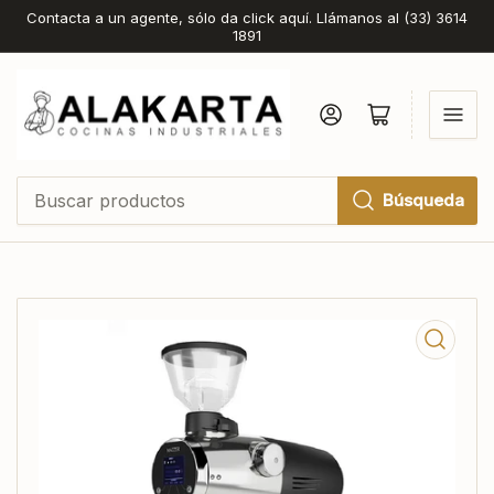
Contacta a un agente, sólo da click aquí. Llámanos al (33) 3614
1891
Iniciar sesión
Abrir cesta pequeña
Búsqueda
Buscar
productos