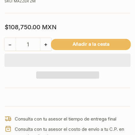
SKU:
MAZZER ZM
Precio
$108,750.00 MXN
regular
−
+
Añadir a la cesta
Cantidad
Reducir
Aumentar
cantidad
cantidad
para
para
ZM
ZM
MAZZER
MAZZER
Consulta con tu asesor el tiempo de entrega final
Consulta con tu asesor el costo de envío a tu C.P. en