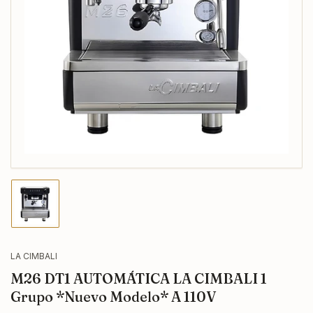
Abrir
medios
1
en
modal
Cargar
imagen
1
en
la
LA CIMBALI
vista
M26 DT1 AUTOMÁTICA LA CIMBALI 1
de
galería
Grupo *Nuevo Modelo* A 110V