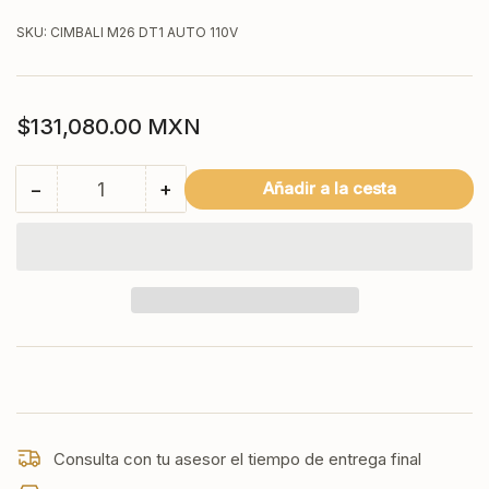
SKU:
CIMBALI M26 DT1 AUTO 110V
Precio
$131,080.00 MXN
regular
−
+
Añadir a la cesta
Cantidad
Reducir
Aumentar
cantidad
cantidad
para
para
M26
M26
DT1
DT1
AUTOMÁTICA
AUTOMÁTICA
LA
LA
CIMBALI
CIMBALI
1
1
Grupo
Grupo
*Nuevo
*Nuevo
Modelo*
Modelo*
Consulta con tu asesor el tiempo de entrega final
A
A