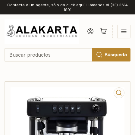
Contacta a un agente, sólo da click aquí. Llámanos al (33) 3614
1891
Iniciar sesión
Abrir cesta pequeña
Búsqueda
Buscar
productos