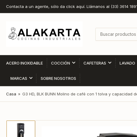
Contacta a un agente, sólo da click aquí. Llámanos al (33) 3614 189
Buscar
productos
ACERO INOXIDABLE
COCCIÓN
CAFETERAS
LAVADO
MARCAS
SOBRE NOSOTROS
Casa
»
G3 HD, BLK BUNN Molino de café con 1 tolva y capacidad de