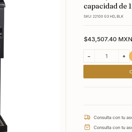
capacidad de 1
SKU:
22100 G3 HD, BLK
Precio
$43,507.40 MX
regular
−
+
Cantidad
Reducir
Au
cantidad
can
para
par
C
G3
G3
HD,
HD
BLK
BL
BUNN
BU
Molino
Mol
de
de
café
ca
Consulta con tu as
con
co
1
1
Consulta con tu as