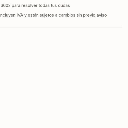
va
3602 para resolver todas tus dudas
pacidad
incluyen IVA y están sujetos a cambios sin previo aviso
6