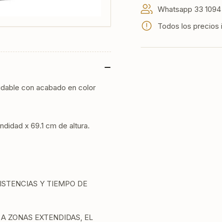
tolva
tol
Whatsapp 33 1094 
y
y
capacidad
ca
Todos los precios 
de
de
1,36
1,3
kg.
kg.
xidable con acabado en color
didad x 69.1 cm de altura.
STENCIAS Y TIEMPO DE
 A ZONAS EXTENDIDAS, EL