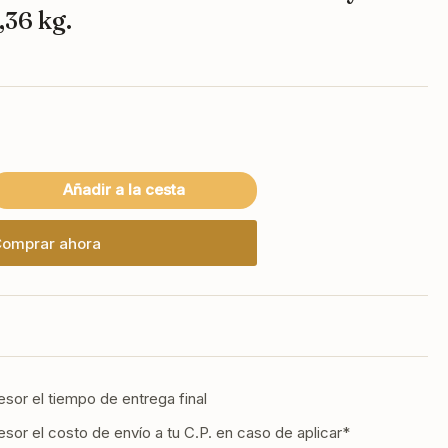
,36 kg.
N
Añadir a la cesta
mentar
tidad
a
omprar ahora
,
K
NN
ino
fé
esor el tiempo de entrega final
n
esor el costo de envío a tu C.P. en caso de aplicar*