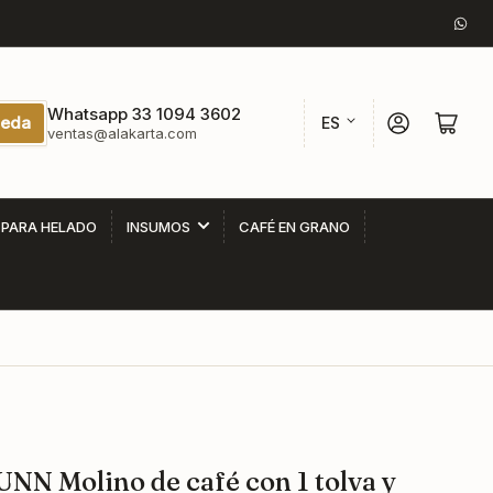
Wha
I
Whatsapp 33 1094 3602
Iniciar sesión
Abrir cesta p
eda
ES
ventas@alakarta.com
d
i
o
 PARA HELADO
INSUMOS
CAFÉ EN GRANO
m
a
NN Molino de café con 1 tolva y