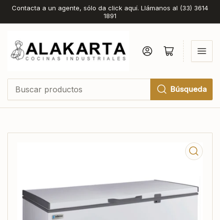
Contacta a un agente, sólo da click aquí. Llámanos al (33) 3614
1891
Iniciar sesión
Abrir cesta pequeña
Búsqueda
Buscar
productos