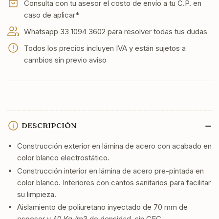
pies
pies
Consulta con tu asesor el costo de envío a tu C.P. en
caso de aplicar*
Whatsapp 33 1094 3602 para resolver todas tus dudas
Todos los precios incluyen IVA y están sujetos a
cambios sin previo aviso
DESCRIPCIÓN
Construcción exterior en lámina de acero con acabado en
color blanco electrostático.
Construcción interior en lámina de acero pre-pintada en
color blanco. Interiores con cantos sanitarios para facilitar
su limpieza.
Aislamiento de poliuretano inyectado de 70 mm de
espesor y 40 Kg./m3 de densidad, sin CFC.