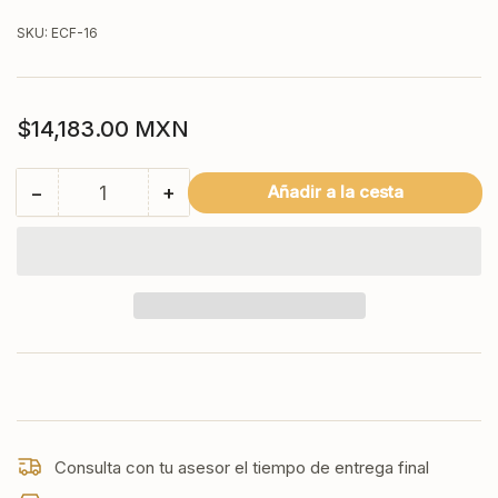
SKU:
ECF-16
Precio
$14,183.00 MXN
regular
−
+
Añadir a la cesta
Cantidad
Reducir
Aumentar
cantidad
cantidad
para
para
ECF-
ECF-
16
16
EDENOX
EDENOX
Congelador
Congelador
de
de
tapa
tapa
de
de
cofre
cofre
de
de
Consulta con tu asesor el tiempo de entrega final
16
16