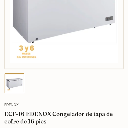
Abrir
medios
1
en
modal
Cargar
imagen
1
en
la
EDENOX
vista
ECF-16 EDENOX Congelador de tapa de
de
galería
cofre de 16 pies