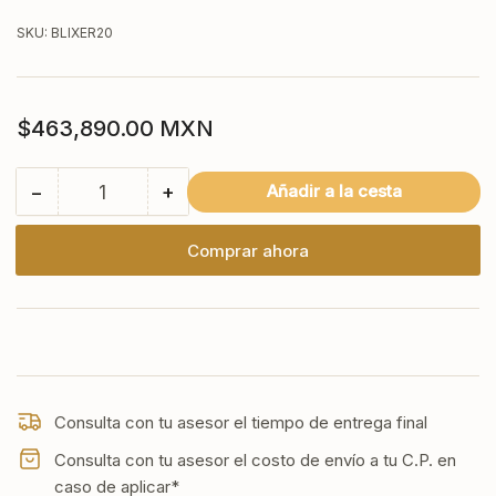
SKU:
BLIXER20
Precio
$463,890.00 MXN
regular
−
+
Añadir a la cesta
Cantidad
Reducir
Aumentar
cantidad
cantidad
para
para
Comprar ahora
BLIXER20
BLIXER20
ROBOT
ROBOT
COUPE
COUPE
Procesador
Procesador
Alimentos
Alimentos
de
de
Dos
Dos
Consulta con tu asesor el tiempo de entrega final
velocidades
velocidades
20qt
20qt
Consulta con tu asesor el costo de envío a tu C.P. en
caso de aplicar*