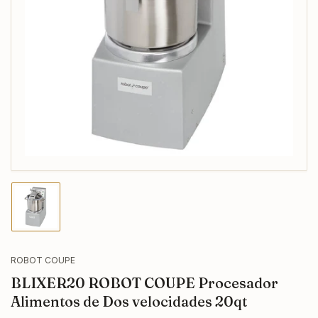
Abrir
medios
1
en
modal
Cargar
imagen
1
en
la
ROBOT COUPE
vista
BLIXER20 ROBOT COUPE Procesador
de
galería
Alimentos de Dos velocidades 20qt