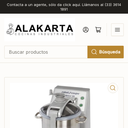
Contacta a un agente, sólo da click aquí. Llámanos al (33) 3614
1891
Iniciar sesión
Abrir cesta pequeña
Búsqueda
Buscar
productos