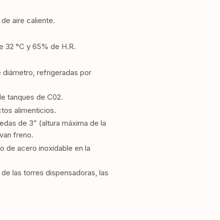
e aire caliente.
de 32 °C y 65% de H.R.
e diámetro, refrigeradas por
 de tanques de C02.
os alimenticios.
das de 3” (altura máxima de la
evan freno.
o de acero inoxidable en la
a de las torres dispensadoras, las