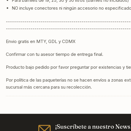
Para barrilles de 19, 25, 30 y 50 litros (barriles no incluidos)
NO incluye conectores ni ningún accesorio no especificado
-------------------------------------------------------------
-------------------------------------------------------------
Envio gratis en MTY, GDL y CDMX
Confirmar con tu asesor tiempo de entrega final.
Producto bajo pedido por favor preguntar por existencias y t
Por política de las paqueterías no se hacen envíos a zonas exte
sucursal más cercana para su recolección.
¡Suscríbete a nuestro Newsl