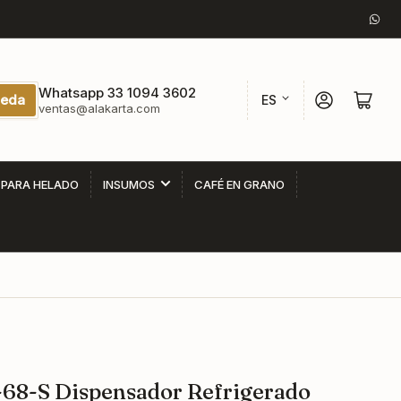
Wha
I
Whatsapp 33 1094 3602
Iniciar sesión
Abrir cesta p
eda
ES
ventas@alakarta.com
d
i
o
 PARA HELADO
INSUMOS
CAFÉ EN GRANO
m
a
8-S Dispensador Refrigerado