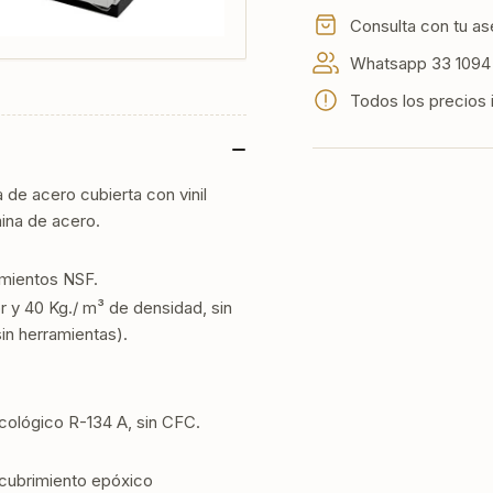
Acero
Ac
Inoxidable
Ino
Consulta con tu as
2
2
Whatsapp 33 1094 
Puertas
Pue
Todos los precios 
a de acero cubierta con vinil
mina de acero.
imientos NSF.
 y 40 Kg./ m³ de densidad, sin
in herramientas).
ecológico R-134 A, sin CFC.
ecubrimiento epóxico