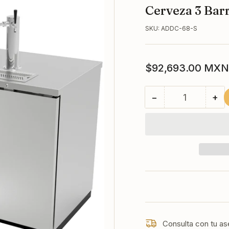
Cerveza 3 Barr
SKU:
ADDC-68-S
Precio
$92,693.00 MXN
regular
−
+
Cantidad
Reducir
Au
cantidad
can
para
par
ASBER
AS
ADDC-
AD
68-
68
S
S
Dispensador
Di
Refrigerado
Ref
Cerveza
Ce
3
3
Barriles
Bar
Consulta con tu as