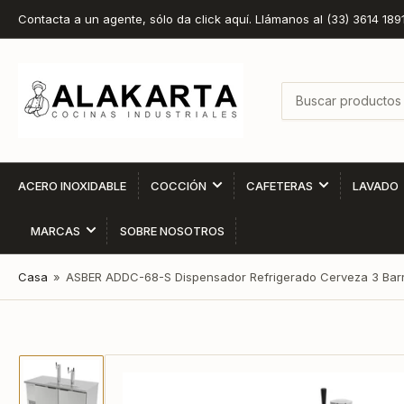
Contacta a un agente, sólo da click aquí. Llámanos al (33) 3614 189
Buscar
productos
ACERO INOXIDABLE
COCCIÓN
CAFETERAS
LAVADO
MARCAS
SOBRE NOSOTROS
Casa
»
ASBER ADDC-68-S Dispensador Refrigerado Cerveza 3 Barri