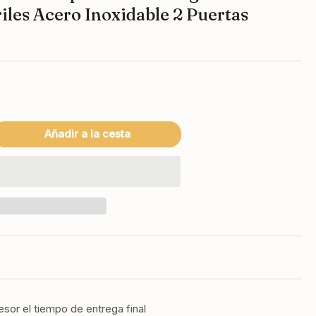
iles Acero Inoxidable 2 Puertas
Añadir a la cesta
mentar
tidad
a
BER
DC-
-
spensador
rigerado
rveza
riles
esor el tiempo de entrega final