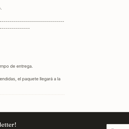
.
--------------------------------
---------------
iempo de entrega.
ndidas, el paquete llegará a la
etter!
Tu