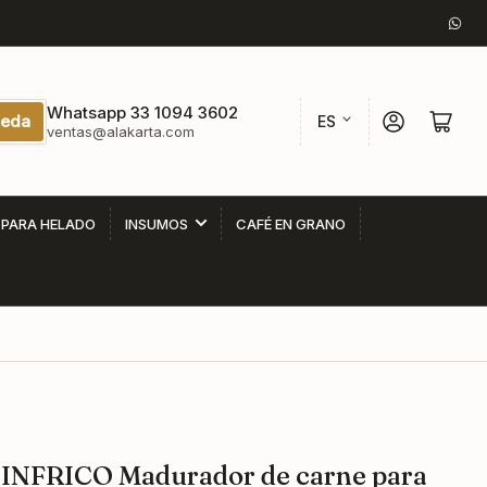
Wha
I
Whatsapp 33 1094 3602
Iniciar sesión
Abrir cesta p
eda
ES
ventas@alakarta.com
d
i
o
 PARA HELADO
INSUMOS
CAFÉ EN GRANO
m
a
INFRICO Madurador de carne para