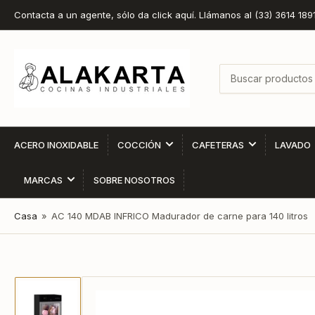
Contacta a un agente, sólo da click aquí. Llámanos al (33) 3614 189
Buscar
productos
ACERO INOXIDABLE
COCCIÓN
CAFETERAS
LAVADO
MARCAS
SOBRE NOSOTROS
Casa
»
AC 140 MDAB INFRICO Madurador de carne para 140 litros