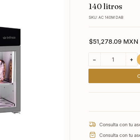
140 litros
SKU:
AC 140M DAB
Precio
$51,278.09 MXN
regular
−
+
Cantidad
Reducir
Au
cantidad
can
para
par
C
AC
AC
140
14
MDAB
MD
INFRICO
IN
Madurador
Ma
de
de
carne
ca
Consulta con tu as
para
par
140
14
Consulta con tu as