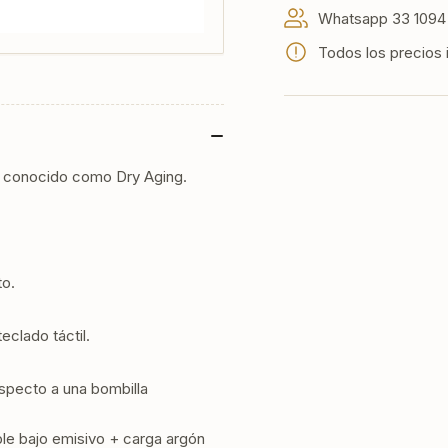
litros
litr
Whatsapp 33 1094 
Todos los precios 
o conocido como Dry Aging.
o.
eclado táctil.
pecto a una bombilla
le bajo emisivo + carga argón