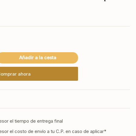
Añadir a la cesta
mentar
tidad
a
omprar ahora
0
AB
FRICO
durador
rne
esor el tiempo de entrega final
a
0
esor el costo de envío a tu C.P. en caso de aplicar*